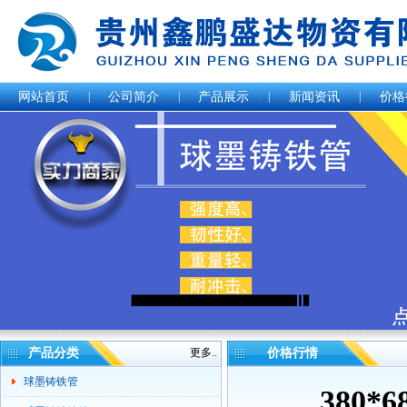
网站首页
|
公司简介
|
产品展示
|
新闻资讯
|
价格
产品分类
更多..
价格行情
球墨铸铁管
380