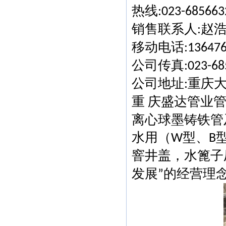
热线
:023-685663
销售联系人
赵
:
移动电话
:13647
公司传真
:023-6
公司地址
重庆
:
重
庆盛达管业
离心球墨铸铁管
水用（
型、
W
B
窨井盖，水篦子
发展
的经营理
”