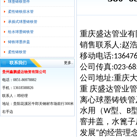
球墨铸铁管件
柔性铸铁排水管
承插式球墨铸铁管
重庆盛达管业有
给水球墨铸铁管
铸铁球墨井盖
销售联系人
赵
:
柔性铸铁管
移动电话
:13647
联系我们
更多..
公司传真
:023-6
贵州鑫鹏盛达物资有限公司
公司地址
重庆
:
电话：0851-86978882
重
庆盛达管业
手机：13618588826
联系人：邓经理
离心球墨铸铁管
地址：贵阳花溪区牛郎关钢材市场前行300米
水用（
型、
W
B
右手边
窨井盖，水篦子
发展
的经营理
”