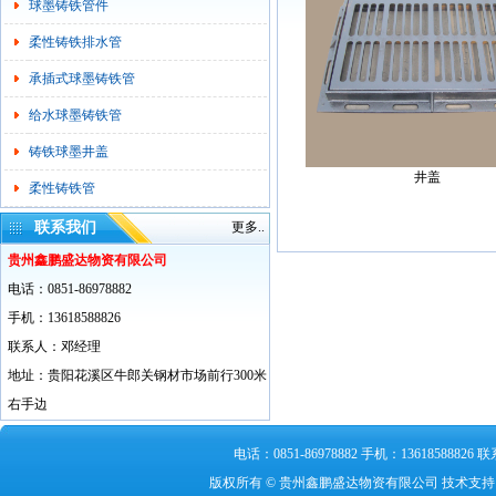
球墨铸铁管件
柔性铸铁排水管
承插式球墨铸铁管
给水球墨铸铁管
铸铁球墨井盖
井盖
柔性铸铁管
联系我们
更多..
贵州鑫鹏盛达物资有限公司
电话：0851-86978882
手机：13618588826
联系人：邓经理
地址：贵阳花溪区牛郎关钢材市场前行300米
右手边
电话：0851-86978882 手机：136185
版权所有 © 贵州鑫鹏盛达物资有限公司 技术支持