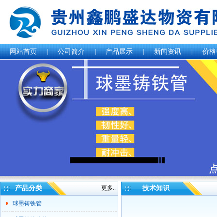
网站首页
|
公司简介
|
产品展示
|
新闻资讯
|
价格
产品分类
更多..
技术知识
球墨铸铁管